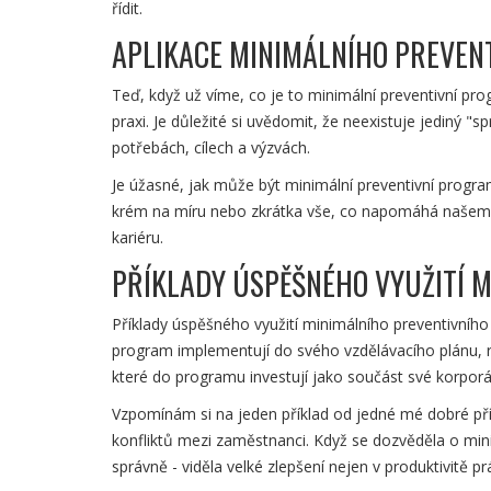
řídit.
APLIKACE MINIMÁLNÍHO PREVEN
Teď, když už víme, co je to minimální preventivní prog
praxi. Je důležité si uvědomit, že neexistuje jediný "
potřebách, cílech a výzvách.
Je úžasné, jak může být minimální preventivní progr
krém na míru nebo zkrátka vše, co napomáhá našemu 
kariéru.
PŘÍKLADY ÚSPĚŠNÉHO VYUŽITÍ 
Příklady úspěšného využití minimálního preventivní
program implementují do svého vzdělávacího plánu, rod
které do programu investují jako součást své korporát
Vzpomínám si na jeden příklad od jedné mé dobré pří
konfliktů mezi zaměstnanci. Když se dozvěděla o min
správně - viděla velké zlepšení nejen v produktivitě p