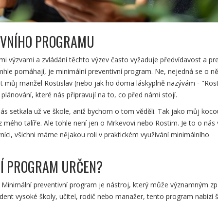
IVNÍHO PROGRAMU
výzvami a zvládání těchto výzev často vyžaduje předvídavost a pre
omhle pomáhají, je minimální preventivní program. Ne, nejedná se o n
t můj manžel Rostislav (nebo jak ho doma láskyplně nazývám - "Rosti
plánování, které nás připravují na to, co před námi stojí.
s setkala už ve škole, aniž bychom o tom věděli. Tak jako můj koco
 z mého talíře. Ale tohle není jen o Mrkevovi nebo Rostim. Je to o nás 
íci, všichni máme nějakou roli v praktickém využívání minimálního
NÍ PROGRAM URČEN?
! Minimální preventivní program je nástroj, který může významným 
tudent vysoké školy, učitel, rodič nebo manažer, tento program nabízí 