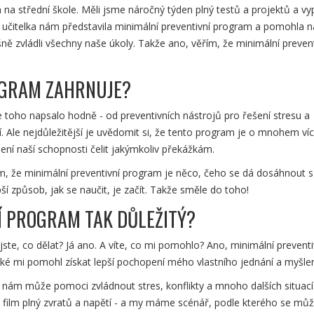
na střední škole. Měli jsme náročný týden plný testů a projektů a v
í učitelka nám představila minimální preventivní program a pomohla 
ně zvládli všechny naše úkoly. Takže ano, věřím, že minimální prevent
OGRAM ZAHRNUJE?
 toho napsalo hodně - od preventivních nástrojů pro řešení stresu a
cí. Ale nejdůležitější je uvědomit si, že tento program je o mnohem ví
ýšení naší schopnosti čelit jakýmkoliv překážkám.
lím, že minimální preventivní program je něco, čeho se dá dosáhnout s
í způsob, jak se naučit, je začít. Takže směle do toho!
Í PROGRAM TAK DŮLEŽITÝ?
ste, co dělat? Já ano. A víte, co mi pomohlo? Ano, minimální preventi
ké mi pomohl získat lepší pochopení mého vlastního jednání a myšlen
ý nám může pomoci zvládnout stres, konflikty a mnoho dalších situací.
vý film plný zvratů a napětí - a my máme scénář, podle kterého se m