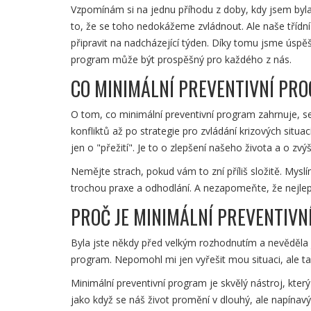
Vzpomínám si na jednu příhodu z doby, kdy jsem byla 
to, že se toho nedokážeme zvládnout. Ale naše třídn
připravit na nadcházející týden. Díky tomu jsme úspěš
program může být prospěšný pro každého z nás.
CO MINIMÁLNÍ PREVENTIVNÍ PR
O tom, co minimální preventivní program zahrnuje, se
konfliktů až po strategie pro zvládání krizových situa
jen o "přežití". Je to o zlepšení našeho života a o zv
Nemějte strach, pokud vám to zní příliš složitě. Mys
trochou praxe a odhodlání. A nezapomeňte, že nejlepš
PROČ JE MINIMÁLNÍ PREVENTIVN
Byla jste někdy před velkým rozhodnutím a nevěděla j
program. Nepomohl mi jen vyřešit mou situaci, ale ta
Minimální preventivní program je skvělý nástroj, kter
jako když se náš život promění v dlouhý, ale napína