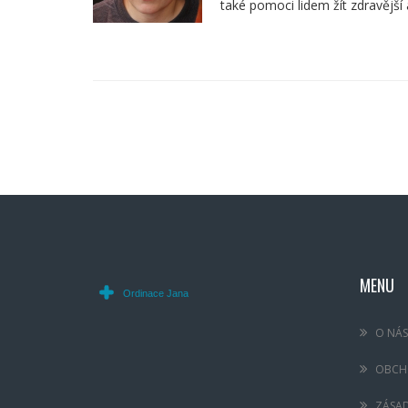
také pomoci lidem žít zdravější a
MENU
O NÁS
OBCH
ZÁSA