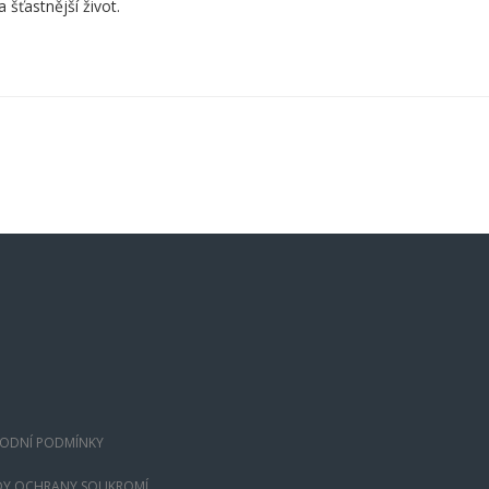
 šťastnější život.
ODNÍ PODMÍNKY
DY OCHRANY SOUKROMÍ