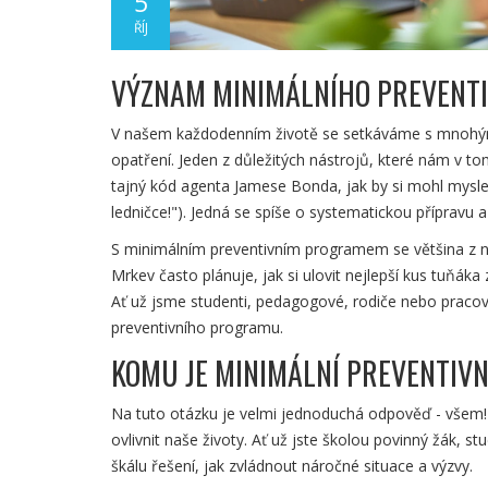
5
ŘÍJ
VÝZNAM MINIMÁLNÍHO PREVENT
V našem každodenním životě se setkáváme s mnohými 
opatření. Jeden z důležitých nástrojů, které nám v t
tajný kód agenta Jamese Bonda, jak by si mohl mysle
ledničce!"). Jedná se spíše o systematickou přípravu a 
S minimálním preventivním programem se většina z ná
Mrkev často plánuje, jak si ulovit nejlepší kus tuňáka
Ať už jsme studenti, pedagogové, rodiče nebo pracovn
preventivního programu.
KOMU JE MINIMÁLNÍ PREVENTIV
Na tuto otázku je velmi jednoduchá odpověď - všem
ovlivnit naše životy. Ať už jste školou povinný žák, s
škálu řešení, jak zvládnout náročné situace a výzvy.