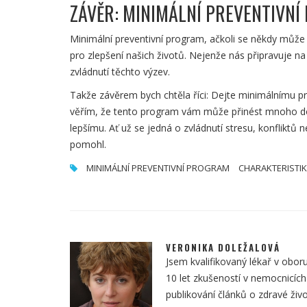
ZÁVĚR: MINIMÁLNÍ PREVENTIVNÍ
Minimální preventivní program, ačkoli se někdy může 
pro zlepšení našich životů. Nejenže nás připravuje na
zvládnutí těchto výzev.
Takže závěrem bych chtěla říci: Dejte minimálnímu pr
věřím, že tento program vám může přinést mnoho do
lepšímu. Ať už se jedná o zvládnutí stresu, konfliktů 
pomohl.
MINIMÁLNÍ PREVENTIVNÍ PROGRAM
CHARAKTERISTI
VERONIKA DOLEŽALOVÁ
Jsem kvalifikovaný lékař v oboru
10 let zkušeností v nemocnicích
publikování článků o zdravé živo