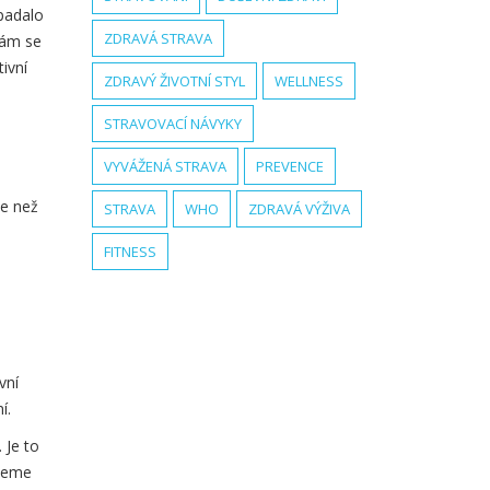
ypadalo
ZDRAVÁ STRAVA
nám se
ivní
ZDRAVÝ ŽIVOTNÍ STYL
WELLNESS
STRAVOVACÍ NÁVYKY
VYVÁŽENÁ STRAVA
PREVENCE
ce než
STRAVA
WHO
ZDRAVÁ VÝŽIVA
FITNESS
vní
í.
 Je to
ůžeme