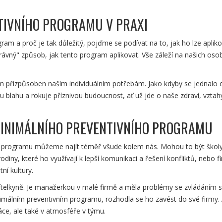
TIVNÍHO PROGRAMU V PRAXI
ram a proč je tak důležitý, pojďme se podívat na to, jak ho lze apliko
správný" způsob, jak tento program aplikovat. Vše záleží na našich oso
am přizpůsoben naším individuálním potřebám. Jako kdyby se jednalo 
blahu a rokuje příznivou budoucnost, ať už jde o naše zdraví, vzta
MINIMÁLNÍHO PREVENTIVNÍHO PROGRAMU
ho programu můžeme najít téměř všude kolem nás. Mohou to být školy
iny, které ho využívají k lepší komunikaci a řešení konfliktů, nebo f
ní kultury.
telkyně. Je manažerkou v malé firmě a měla problémy se zvládáním s
imálním preventivním programu, rozhodla se ho zavést do své firmy. 
ráce, ale také v atmosféře v týmu.