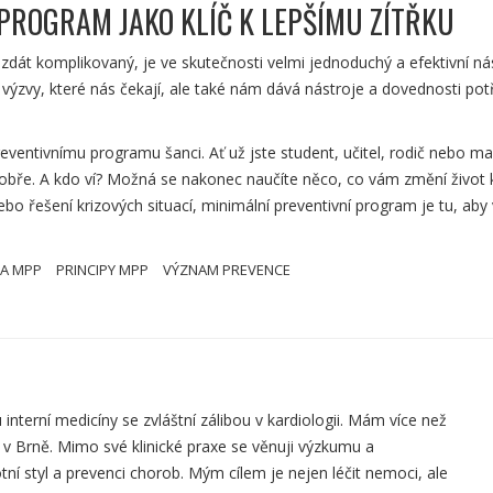
 PROGRAM JAKO KLÍČ K LEPŠÍMU ZÍTŘKU
zdát komplikovaný, je ve skutečnosti velmi jednoduchý a efektivní ná
 výzvy, které nás čekají, ale také nám dává nástroje a dovednosti po
eventivnímu programu šanci. Ať už jste student, učitel, rodič nebo m
bře. A kdo ví? Možná se nakonec naučíte něco, co vám změní život 
nebo řešení krizových situací, minimální preventivní program je tu, ab
KA MPP
PRINCIPY MPP
VÝZNAM PREVENCE
 interní medicíny se zvláštní zálibou v kardiologii. Mám více než
 v Brně. Mimo své klinické praxe se věnuji výzkumu a
tní styl a prevenci chorob. Mým cílem je nejen léčit nemoci, ale