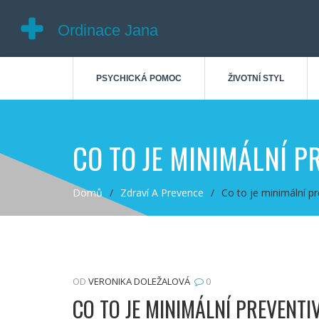
PSYCHICKÁ POMOC
ŽIVOTNÍ STYL
CO TO JE MINIMÁLNÍ 
Domů
Zdraví A Prevence
Co to je minimální p
OD
VERONIKA DOLEŽALOVÁ
0
CO TO JE MINIMÁLNÍ PREVENT