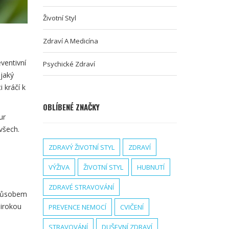
Životní Styl
Zdraví A Medicína
ventivní
Psychické Zdraví
ějaký
 kráčí k
OBLÍBENÉ ZNAČKY
ur
všech.
ZDRAVÝ ŽIVOTNÍ STYL
ZDRAVÍ
VÝŽIVA
ŽIVOTNÍ STYL
HUBNUTÍ
ZDRAVÉ STRAVOVÁNÍ
způsobem
širokou
PREVENCE NEMOCÍ
CVIČENÍ
STRAVOVÁNÍ
DUŠEVNÍ ZDRAVÍ