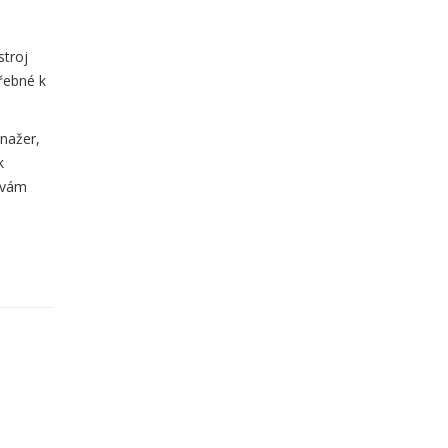
stroj
třebné k
anažer,
k
y vám