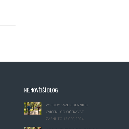
NEJNOVĚJŠÍ BLOG
VÝHODY KAŽDODENNÍHO
CVIČENÍ: CO OČEKÁVAT
ZAPNUTO
13 ČEC,2024