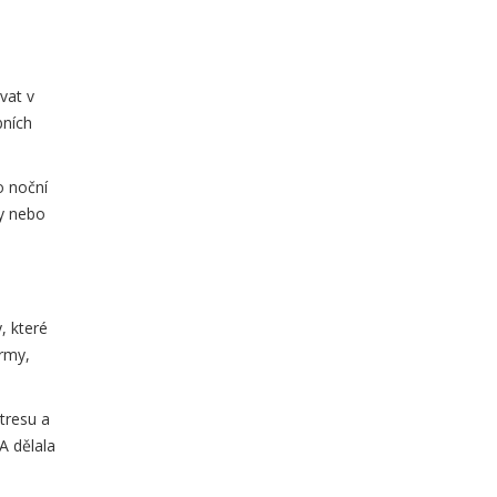
vat v
bních
o noční
hy nebo
, které
irmy,
tresu a
A dělala