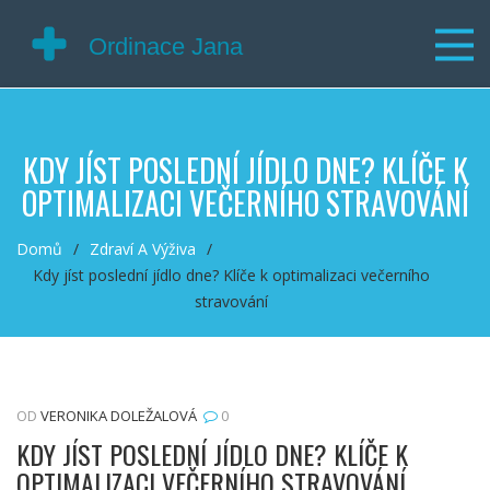
KDY JÍST POSLEDNÍ JÍDLO DNE? KLÍČE K
OPTIMALIZACI VEČERNÍHO STRAVOVÁNÍ
Domů
Zdraví A Výživa
Kdy jíst poslední jídlo dne? Klíče k optimalizaci večerního
stravování
OD
VERONIKA DOLEŽALOVÁ
0
KDY JÍST POSLEDNÍ JÍDLO DNE? KLÍČE K
OPTIMALIZACI VEČERNÍHO STRAVOVÁNÍ