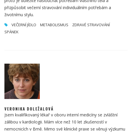
proto je důležité naslouchat potřebám vlastního těla a
přizpůsobit večerní stravování individuálním potřebám a
životnímu stylu.
VEČERNÍ JÍDLO
METABOLISMUS
ZDRAVÉ STRAVOVÁNÍ
SPÁNEK
VERONIKA DOLEŽALOVÁ
Jsem kvalifikovaný lékař v oboru interní medicíny se zvláštní
zálibou v kardiologii. Mám více než 10 let zkušeností v
nemocnicích v Brně. Mimo své klinické praxe se věnuji výzkumu