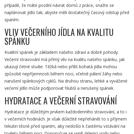
případě, že máte pozdní návrat domů z práce, snažte se
naplánovat jídlo tak, abyste měli dostatečný časový odstup před
spaním.
VLIV VEČERNÍHO JÍDLA NA KVALITU
SPÁNKU
Kvalitní spánek je základem našeho zdraví a dobré pohody.
Večerní stravování má přímý vliv na kvalitu našeho spánku, jak
ukazují četné studie. Těžká nebo příliš bohatá jídla mohou
způsobit nepříjemnosti během noci, včetně pálení žáhy nebo
narušení spánkových cyklů. Na druhou stranu, lehké a vyvážené
večerní jídlo může podporovat hlubší a nerušený spánek.
HYDRATACE A VEČERNÍ STRAVOVÁNÍ
Hydratace je důležitým prvkem každodenního stravování, a to i
v večerních hodinách. Je však důležité nepřehánět to s příjmem
tekutin těsně před spaním, aby nedošlo k častému vstávání na
toaletu během noci. Doporučuje se vypít sklenici vody nebo