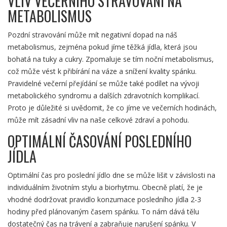
VLIV VEČERNÍHO STRAVOVÁNÍ NA
METABOLISMUS
Pozdní stravování může mít negativní dopad na náš
metabolismus, zejména pokud jíme těžká jídla, která jsou
bohatá na tuky a cukry. Zpomaluje se tím noční metabolismus,
což může vést k přibírání na váze a snížení kvality spánku.
Pravidelné večerní přejídání se může také podílet na vývoji
metabolického syndromu a dalších zdravotních komplikací.
Proto je důležité si uvědomit, že co jíme ve večerních hodinách,
může mít zásadní vliv na naše celkové zdraví a pohodu.
OPTIMÁLNÍ ČASOVÁNÍ POSLEDNÍHO
JÍDLA
Optimální čas pro poslední jídlo dne se může lišit v závislosti na
individuálním životním stylu a biorhytmu. Obecně platí, že je
vhodné dodržovat pravidlo konzumace posledního jídla 2-3
hodiny před plánovaným časem spánku. To nám dává tělu
dostatečný čas na trávení a zabraňuje narušení spánku. V