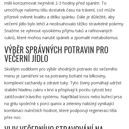
měli konzumovat nejméně 2-3 hodiny před spaním. To
umožňuje našemu tělu dostatek času na trávení, což může
příznivě ovlivnit kvalitu a délku spánku. Dále je důležité, aby
večerní jídlo bylo lehčí a neobsahovalo těžko stravitelné pokrmy.
Snažme se vyhnout vysokému příjmu tuků a rafinovaných
cukrů, které mohou narušit spánek a zpomalit metabolismus.
VÝBĚR SPRÁVNÝCH POTRAVIN PRO
VEČERNÍ JÍDLO
Skvělým vodítkem pro výběr vhodných potravin do večerního
menu je zaměření se na potraviny bohaté na bílkoviny,
komplexní sacharidy a zdravé tuky. Tyto živiny pomáhají udržet
stabilní hladinu cukru v krvi a přispívají k pocitu sytosti bez
zatěžování trávicího systému. Například losos nebo kuřecí prsa
na grilu společně s porcí quinoi a zeleniny nabízejí vynikající
kombinaci nutričních hodnot, které podporují regeneraci těla
přes noc.