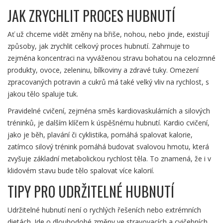
JAK ZRYCHLIT PROCES HUBNUTÍ
Ať už chceme vidět změny na břiše, nohou, nebo jinde, existují
způsoby, jak zrychlit celkový proces hubnutí. Zahrnuje to
zejména koncentraci na vyváženou stravu bohatou na celozrnné
produkty, ovoce, zeleninu, bílkoviny a zdravé tuky. Omezení
zpracovaných potravin a cukrů má také velký vliv na rychlost, s
jakou tělo spaluje tuk.
Pravidelné cvičení, zejména směs kardiovaskulárních a silových
tréninků, je dalším klíčem k úspěšnému hubnutí. Kardio cvičení,
jako je běh, plavání či cyklistika, pomáhá spalovat kalorie,
zatímco silový trénink pomáhá budovat svalovou hmotu, která
zvyšuje základní metabolickou rychlost těla. To znamená, že i v
klidovém stavu bude tělo spalovat více kalorií.
TIPY PRO UDRŽITELNÉ HUBNUTÍ
Udržitelné hubnutí není o rychlých řešeních nebo extrémních
dietách. Jde o dlouhodobé změny ve stravovacích a cvičebních