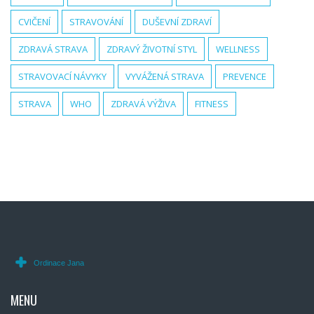
CVIČENÍ
STRAVOVÁNÍ
DUŠEVNÍ ZDRAVÍ
ZDRAVÁ STRAVA
ZDRAVÝ ŽIVOTNÍ STYL
WELLNESS
STRAVOVACÍ NÁVYKY
VYVÁŽENÁ STRAVA
PREVENCE
STRAVA
WHO
ZDRAVÁ VÝŽIVA
FITNESS
MENU