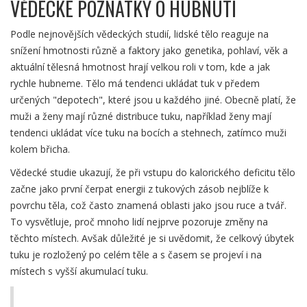
VĚDECKÉ POZNATKY O HUBNUTÍ
Podle nejnovějších vědeckých studií, lidské tělo reaguje na
snížení hmotnosti různě a faktory jako genetika, pohlaví, věk a
aktuální tělesná hmotnost hrají velkou roli v tom, kde a jak
rychle hubneme. Tělo má tendenci ukládat tuk v předem
určených "depotech", které jsou u každého jiné. Obecně platí, že
muži a ženy mají různé distribuce tuku, například ženy mají
tendenci ukládat více tuku na bocích a stehnech, zatímco muži
kolem břicha.
Vědecké studie ukazují, že při vstupu do kalorického deficitu tělo
začne jako první čerpat energii z tukových zásob nejblíže k
povrchu těla, což často znamená oblasti jako jsou ruce a tvář.
To vysvětluje, proč mnoho lidí nejprve pozoruje změny na
těchto místech. Avšak důležité je si uvědomit, že celkový úbytek
tuku je rozložený po celém těle a s časem se projeví i na
místech s vyšší akumulací tuku.
Zdroj: Centrum pro kontrolo... a prevenci