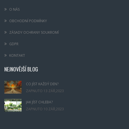
O NÁS
OBCHODNÍ PODMÍNKY
ZÁSADY OCHRANY SOUKROMÍ
GDPR
KONTAKT
NEJNOVĚJŠÍ BLOG
CO JÍST KAŽDÝ DEN?
ZAPNUTO
13 ZÁŘ,2023
JAK JÍST CHLEBA?
ZAPNUTO
10 ZÁŘ,2023