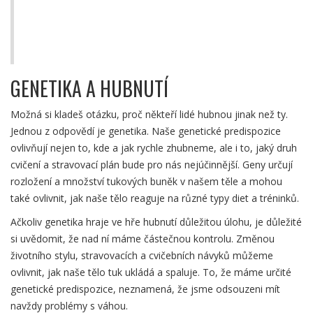
nemocí (CDC) uvádí, že "efektivní hubnutí
vyžaduje dlouhodobou změnu ve stravování a
zvýšení fyzické aktivity".
GENETIKA A HUBNUTÍ
Možná si kladeš otázku, proč někteří lidé hubnou jinak než ty.
Jednou z odpovědí je genetika. Naše genetické predispozice
ovlivňují nejen to, kde a jak rychle zhubneme, ale i to, jaký druh
cvičení a stravovací plán bude pro nás nejúčinnější. Geny určují
rozložení a množství tukových buněk v našem těle a mohou
také ovlivnit, jak naše tělo reaguje na různé typy diet a tréninků.
Ačkoliv genetika hraje ve hře hubnutí důležitou úlohu, je důležité
si uvědomit, že nad ní máme částečnou kontrolu. Změnou
životního stylu, stravovacích a cvičebních návyků můžeme
ovlivnit, jak naše tělo tuk ukládá a spaluje. To, že máme určité
genetické predispozice, neznamená, že jsme odsouzeni mít
navždy problémy s váhou.