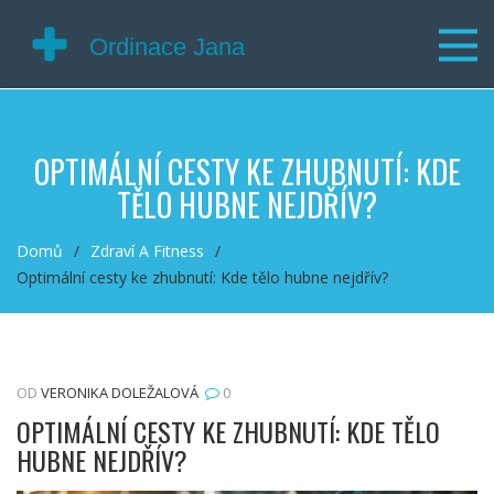
OPTIMÁLNÍ CESTY KE ZHUBNUTÍ: KDE
TĚLO HUBNE NEJDŘÍV?
Domů
Zdraví A Fitness
Optimální cesty ke zhubnutí: Kde tělo hubne nejdřív?
OD
VERONIKA DOLEŽALOVÁ
0
OPTIMÁLNÍ CESTY KE ZHUBNUTÍ: KDE TĚLO
HUBNE NEJDŘÍV?