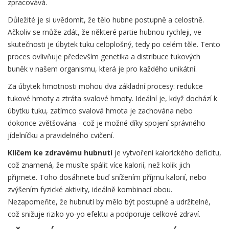
zpracovává.
Důležité je si uvědomit, že tělo hubne postupně a celostně.
Ačkoliv se může zdát, že některé partie hubnou rychleji, ve
skutečnosti je úbytek tuku celoplošný, tedy po celém těle. Tento
proces ovlivňuje především genetika a distribuce tukových
buněk v našem organismu, která je pro každého unikátní.
Za úbytek hmotnosti mohou dva základní procesy: redukce
tukové hmoty a ztráta svalové hmoty. Ideální je, když dochází k
úbytku tuku, zatímco svalová hmota je zachována nebo
dokonce zvětšována - což je možné díky spojení správného
jídelníčku a pravidelného cvičení.
Klíčem ke zdravému hubnutí
je vytvoření kalorického deficitu,
což znamená, že musíte spálit více kalorií, než kolik jich
přijmete. Toho dosáhnete buď snížením příjmu kalorií, nebo
zvýšením fyzické aktivity, ideálně kombinací obou.
Nezapomeňte, že hubnutí by mělo být postupné a udržitelné,
což snižuje riziko yo-yo efektu a podporuje celkové zdraví.