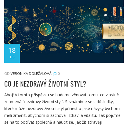
18
LIS
OD
VERONIKA DOLEŽALOVÁ
0
CO JE NEZDRAVÝ ŽIVOTNÍ STYL?
Ahoj! V tomto příspěvku se budeme věnovat tomu, co vlastně
znamená "nezdravý životní styl". Seznámíme se s důsledky,
které může nezdravý životní styl přinést a jaké návyky bychom
měli změnit, abychom si zachovali zdraví a vitalitu. Tak pojďme
se na to podívat společně a naučit se, jak žít zdravěji!