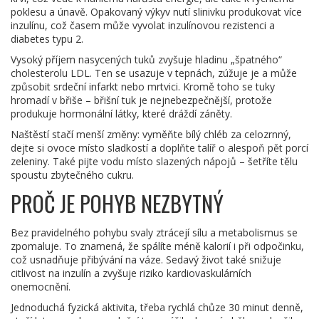
poklesu a únavě. Opakovaný výkyv nutí slinivku produkovat více
inzulínu, což časem může vyvolat inzulínovou rezistenci a
diabetes typu 2.
Vysoký příjem nasycených tuků zvyšuje hladinu „špatného“
cholesterolu LDL. Ten se usazuje v tepnách, zúžuje je a může
způsobit srdeční infarkt nebo mrtvici. Kromě toho se tuky
hromadí v břiše – břišní tuk je nejnebezpečnější, protože
produkuje hormonální látky, které dráždí záněty.
Naštěstí stačí menší změny: vyměňte bílý chléb za celozrnný,
dejte si ovoce místo sladkostí a doplňte talíř o alespoň pět porcí
zeleniny. Také pijte vodu místo slazených nápojů – šetříte tělu
spoustu zbytečného cukru.
PROČ JE POHYB NEZBYTNÝ
Bez pravidelného pohybu svaly ztrácejí sílu a metabolismus se
zpomaluje. To znamená, že spálíte méně kalorií i při odpočinku,
což usnadňuje přibývání na váze. Sedavý život také snižuje
citlivost na inzulín a zvyšuje riziko kardiovaskulárních
onemocnění.
Jednoduchá fyzická aktivita, třeba rychlá chůze 30 minut denně,