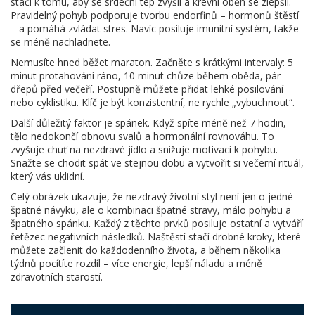
stačí k tomu, aby se srdeční tep zvýšil a krevní oběh se zlepšil.
Pravidelný pohyb podporuje tvorbu endorfinů – hormonů štěstí
– a pomáhá zvládat stres. Navíc posiluje imunitní systém, takže
se méně nachladnete.
Nemusíte hned běžet maraton. Začněte s krátkými intervaly: 5
minut protahování ráno, 10 minut chůze během oběda, pár
dřepů před večeří. Postupně můžete přidat lehké posilování
nebo cyklistiku. Klíč je být konzistentní, ne rychle „vybuchnout“.
Další důležitý faktor je spánek. Když spíte méně než 7 hodin,
tělo nedokončí obnovu svalů a hormonální rovnováhu. To
zvyšuje chuť na nezdravé jídlo a snižuje motivaci k pohybu.
Snažte se chodit spát ve stejnou dobu a vytvořit si večerní rituál,
který vás uklidní.
Celý obrázek ukazuje, že nezdravý životní styl není jen o jedné
špatné návyku, ale o kombinaci špatné stravy, málo pohybu a
špatného spánku. Každý z těchto prvků posiluje ostatní a vytváří
řetězec negativních následků. Naštěstí stačí drobné kroky, které
můžete začlenit do každodenního života, a během několika
týdnů pocítíte rozdíl – více energie, lepší náladu a méně
zdravotních starostí.