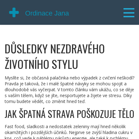
DŮSLEDKY NEZDRAVÉHO
ŽIVOTNÍHO STYLU
Myslíte si, že občasná palačinka nebo výpadek z cvičení neškodí?
Pravda je taková, že i malé špatné návyky se mohou spojit a
dlouhodobě vás vyčerpat. V tomto článku vám ukážu, co se děje
s vaším tělem, když se jíte, nesportujete a žijete ve stresu. Díky
tomu budete vědět, co změnit hned teď.
JAK ŠPATNÁ STRAVA POŠKOZUJE TĚLO
Fast food, sladkosti a nedostatek zeleniny mají hned několik
okamžitých i pozdějších účinků. Nejprve se zvýší hladina cukru v
krvi, což vede k náhlému nárůstu energie, ale také k rychlému