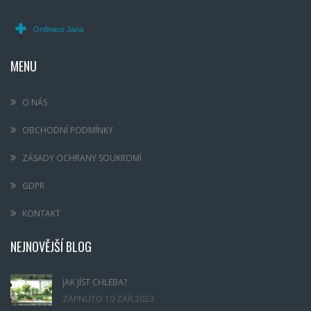
MENU
O NÁS
OBCHODNÍ PODMÍNKY
ZÁSADY OCHRANY SOUKROMÍ
GDPR
KONTAKT
NEJNOVĚJŠÍ BLOG
JAK JÍST CHLEBA?
ZAPNUTO
10 ZÁŘ,2023