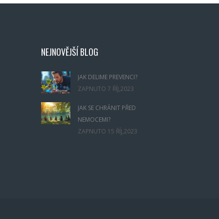
NEJNOVĚJŠÍ BLOG
JAK DELIME PREVENCI?
ZAPNUTO
7 ŘÍJ,2023
JAK SE CHRÁNIT PŘED
NEMOCEMI?
ZAPNUTO
15 ŘÍJ,2023