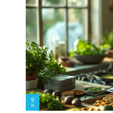
9
ŘÍJ