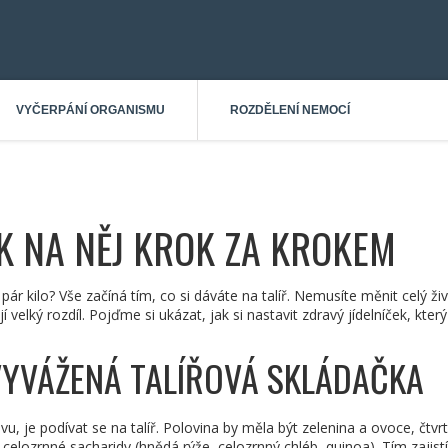
VYČERPÁNÍ ORGANISMU
ROZDĚLENÍ NEMOCÍ
AK NA NĚJ KROK ZA KROKEM
 pár kilo? Vše začíná tím, co si dáváte na talíř. Nemusíte měnit celý ži
velký rozdíl. Pojďme si ukázat, jak si nastavit zdravý jídelníček, kter
 VYVÁŽENÁ TALÍŘOVÁ SKLÁDAČKA
u, je podívat se na talíř. Polovina by měla být zelenina a ovoce, čtvrt
ka celozrnné sacharidy (hnědá rýže, celozrnný chléb, quinoa). Tím zajist