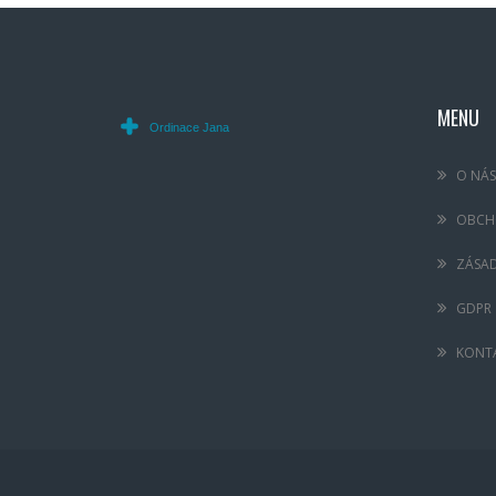
MENU
O NÁS
OBCH
ZÁSA
GDPR
KONT