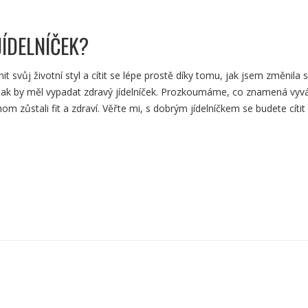
JÍDELNÍČEK?
 svůj životní styl a cítit se lépe prostě díky tomu, jak jsem změnila 
ky, jak by měl vypadat zdravý jídelníček. Prozkoumáme, co znamená vy
m zůstali fit a zdraví. Věřte mi, s dobrým jídelníčkem se budete cítit