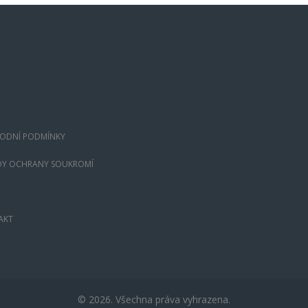
ODNÍ PODMÍNKY
DY OCHRANY SOUKROMÍ
AKT
© 2026. Všechna práva vyhrazena.