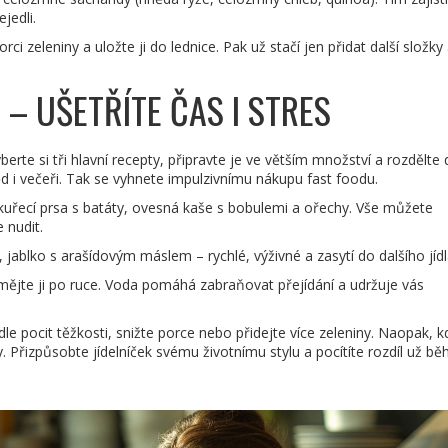
jedli.
rci zeleniny a uložte ji do lednice. Pak už stačí jen přidat další složk
 – UŠETŘÍTE ČAS I STRES
yberte si tři hlavní recepty, připravte je ve větším množství a rozdělte 
 i večeři. Tak se vyhnete impulzivnímu nákupu fast foodu.
uřecí prsa s batáty, ovesná kaše s bobulemi a ořechy. Vše můžete
 nudit.
jablko s arašídovým máslem – rychlé, výživné a zasytí do dalšího jídl
a mějte ji po ruce. Voda pomáhá zabraňovat přejídání a udržuje vás
le pocit těžkosti, snižte porce nebo přidejte více zeleniny. Naopak, k
y. Přizpůsobte jídelníček svému životnímu stylu a pocítíte rozdíl už b