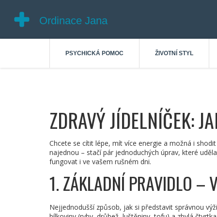
PSYCHICKÁ POMOC
ŽIVOTNÍ STYL
ZDRAVÝ JÍDELNÍČEK: J
Chcete se cítit lépe, mít více energie a možná i shodit
najednou – stačí pár jednoduchých úprav, které udělají 
fungovat i ve vašem rušném dni.
1. ZÁKLADNÍ PRAVIDLO –
Nejjednodušší způsob, jak si představit správnou výživ
bílkoviny (ryby, drůbež, luštěniny, tofu) a zbylá čtvrt