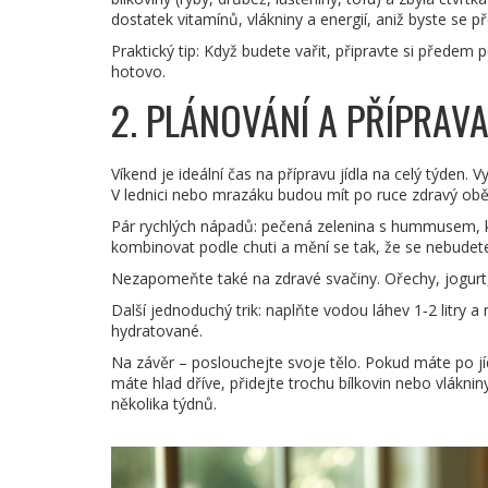
dostatek vitamínů, vlákniny a energií, aniž byste se pře
Praktický tip: Když budete vařit, připravte si předem po
hotovo.
2. PLÁNOVÁNÍ A PŘÍPRAVA
Víkend je ideální čas na přípravu jídla na celý týden. V
V lednici nebo mrazáku budou mít po ruce zdravý oběd
Pár rychlých nápadů: pečená zelenina s hummusem, k
kombinovat podle chuti a mění se tak, že se nebudete
Nezapomeňte také na zdravé svačiny. Ořechy, jogurt, 
Další jednoduchý trik: naplňte vodou láhev 1‑2 litry 
hydratované.
Na závěr – poslouchejte svoje tělo. Pokud máte po jíd
máte hlad dříve, přidejte trochu bílkovin nebo vláknin
několika týdnů.