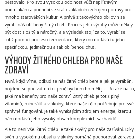
pěstovalo. Pro svou vysokou odolnost vůči nepříznivým
podmínkám a podnebí se stalo základním zdrojem potravy pro
mnoho starověkých kultur. A právě z takovýchto obilovin se
vyrábí náš oblíbený žitný chléb. Proces jeho výroby může někdy
být dost složitý a náročný, ale výsledek stojí za to. Vyrábí se
totiž pomocí procesu fermentace, který mu dodává tu jeho
specifickou, jedinečnou a tak oblíbenou chut'.
VÝHODY ŽITNÉHO CHLEBA PRO NAŠE
ZDRAVÍ
Nyní, když víme, odkud se náš žitný chléb bere a jak je vyráběn,
pojďme se podívat na to, proč bychom ho měli jíst. A také na to,
jaké má benefity pro naše zdraví. Žitný chléb je totiž plný
vitamínů, minerálů a vlákniny, které naše tělo potřebuje pro své
správné fungování. Je také vynikajícím zdrojem energie, kterou
nám dodává jeho vysoký obsah komplexních sacharidů.
Ale to není vše. Žitný chléb je také skvělý pro naše zažívání. Díky
svému vysokému obsahu vlákniny pomáhá podporovat zdravou