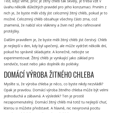
Teď, když víme, proč je žitný chléb tak skvělý, je třeba vzít v
úvahu několik důležitých pravidel pro jeho konzumaci. Prvním z
nich je, že byste měli vždy jíst celozrnný žitný chléb, pokud je to
možné. Celozrnný chléb obsahuje všechny části zrna, což
znamená, že nabízí více vlákniny a živin než jeho rafinované
protějšky.
Dalším pravidlem je, že byste měli žitný chléb jíst čerstvý. Chléb
je nejlepší v den, kdy byl upečený, ale může vydržet několik dní,
pokud ho správně skladujete. A konečně, nebojte se
experimentovat. Žitný chléb je vynikající jako základ pro
sendviče, toast nebo jako doplněk do polévky.
DOMÁCÍ VÝROBA ŽITNÉHO CHLEBA
Myslíte si, že výroba chleba je něco, co byste nikdy nezvládli?
Opak je pravdou. Domácí výroba žitného chleba může být velmi
jednoduchá a zábavná. A výsledek? Ten je prostě
nezapomenutelný. Domácí žitný chléb má totiž tu nejlepší chuť,
kterou si můžete představit. A hlavně, nic nevyrovná pocitu