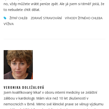
no, vždy můžete vrátit peníze zpět. Ale já jsem si téměř jistá, že
to nebudete chtít dělat.
ŽITNÝ CHLÉB
ZDRAVÉ STRAVOVÁNÍ
VÝHODY ŽITNÉHO CHLEBA
VÝŽIVA
VERONIKA DOLEŽALOVÁ
Jsem kvalifikovaný lékař v oboru interní medicíny se zvláštní
zálibou v kardiologii. Mám více než 10 let zkušeností v
nemocnicích v Brně. Mimo své klinické praxe se věnuji výzkumu