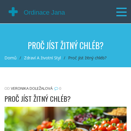
PROČ JÍST ŽITNÝ CHLÉB?
Domů
Zdraví A životní Styl
Proč jíst žitný chléb?
OD
VERONIKA DOLEŽALOVÁ
0
PROČ JÍST ŽITNÝ CHLÉB?