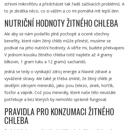
střevní mikroflóru a předcházet tak řadě zažívacích problémů. A
to je zkrátka něco, co si vážím a co mi pomáhá mít lepší den.
NUTRIČNÍ HODNOTY ŽITNÉHO CHLEBA
Ale aby se nám podařilo plně pochopit a ocenit všechny
benefity, které nám žitný chléb může přinést, musíme se
podívat na jeho nutriční hodnoty. A věřte mi, budete překvapeni.
V jednom kousku žitného chleba totiž najdete až 4 gramy
bílkovin, 1 gram tuku a 12 gramů sacharidů.
Jedná se tedy o vynikající zdroj energie a hlavně zdravé a
vyvážené stravy. Ale také je třeba zmínit, že žitný chléb je
skvělým zdrojem minerálů, jako jsou železo, zinek, hořčík,
fosfor a vápník. Což jsou minerály, které naše tělo neustále
potřebuje a bez kterých by nemohlo správně fungovat.
PRAVIDLA PRO KONZUMACI ŽITNÉHO
CHLEBA