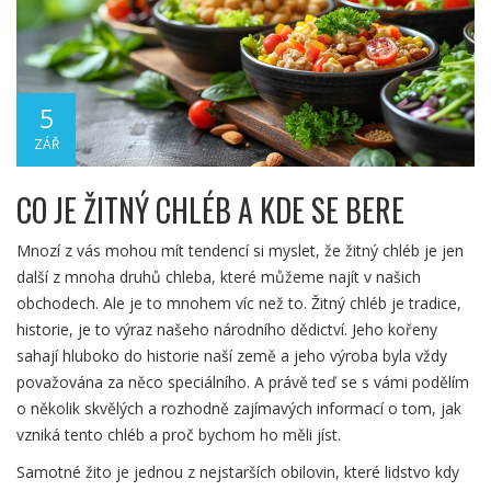
5
ZÁŘ
CO JE ŽITNÝ CHLÉB A KDE SE BERE
Mnozí z vás mohou mít tendencí si myslet, že žitný chléb je jen
další z mnoha druhů chleba, které můžeme najít v našich
obchodech. Ale je to mnohem víc než to. Žitný chléb je tradice,
historie, je to výraz našeho národního dědictví. Jeho kořeny
sahají hluboko do historie naší země a jeho výroba byla vždy
považována za něco speciálního. A právě teď se s vámi podělím
o několik skvělých a rozhodně zajímavých informací o tom, jak
vzniká tento chléb a proč bychom ho měli jíst.
Samotné žito je jednou z nejstarších obilovin, které lidstvo kdy