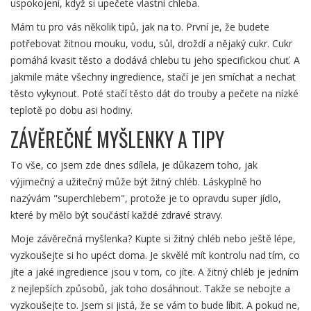
uspokojení, když si upečete vlastní chleba.
Mám tu pro vás několik tipů, jak na to. První je, že budete
potřebovat žitnou mouku, vodu, sůl, droždí a nějaký cukr. Cukr
pomáhá kvasit těsto a dodává chlebu tu jeho specifickou chuť. A
jakmile máte všechny ingredience, stačí je jen smíchat a nechat
těsto vykynout. Poté stačí těsto dát do trouby a pečete na nízké
teplotě po dobu asi hodiny.
ZÁVĚREČNÉ MYŠLENKY A TIPY
To vše, co jsem zde dnes sdílela, je důkazem toho, jak
výjimečný a užitečný může být žitný chléb. Láskyplně ho
nazývám "superchlebem", protože je to opravdu super jídlo,
které by mělo být součástí každé zdravé stravy.
Moje závěrečná myšlenka? Kupte si žitný chléb nebo ještě lépe,
vyzkoušejte si ho upéct doma. Je skvělé mít kontrolu nad tím, co
jíte a jaké ingredience jsou v tom, co jíte. A žitný chléb je jedním
z nejlepších způsobů, jak toho dosáhnout. Takže se nebojte a
vyzkoušejte to. Jsem si jistá, že se vám to bude líbit. A pokud ne,